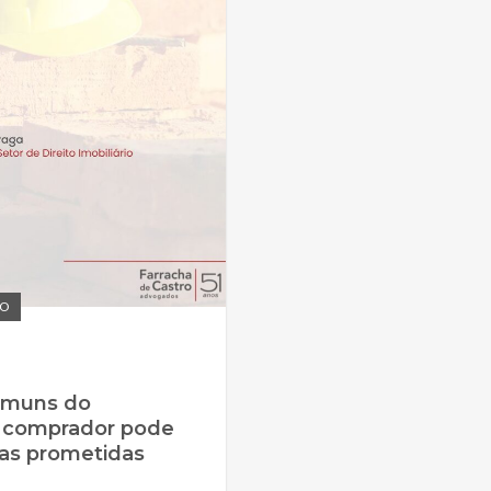
IO
omuns do
 comprador pode
bras prometidas