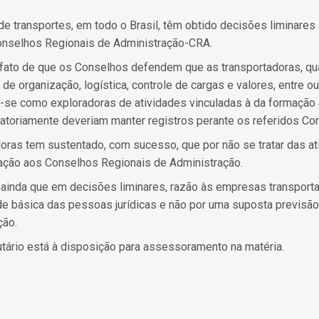
e transportes, em todo o Brasil, têm obtido decisões liminare
Conselhos Regionais de Administração-CRA.
fato de que os Conselhos defendem que as transportadoras, q
de organização, logística, controle de cargas e valores, entre out
m-se como exploradoras de atividades vinculadas à da formação
gatoriamente deveriam manter registros perante os referidos Co
doras tem sustentado, com sucesso, que por não se tratar das at
lação aos Conselhos Regionais de Administração.
 ainda que em decisões liminares, razão às empresas transport
ade básica das pessoas jurídicas e não por uma suposta previsão
ção.
utário está à disposição para assessoramento na matéria.