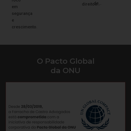
foco
de…
direitos…
em
segurança
e
crescimento.
O Pacto Global
da ONU