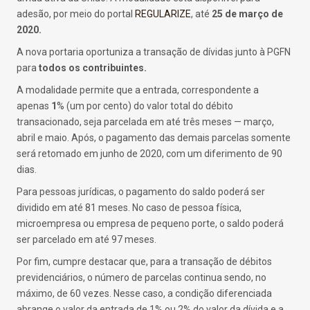
adesão, por meio do portal
REGULARIZE
, até
25 de março de
2020.
A nova portaria oportuniza a transação de dívidas junto à PGFN
para
todos os contribuintes.
A modalidade permite que a entrada, correspondente a
apenas
1
% (um por cento) do valor total do débito
transacionado, seja parcelada em até três meses — março,
abril e maio. Após, o pagamento das demais parcelas somente
será retomado em junho de 2020, com um diferimento de 90
dias.
Para pessoas jurídicas, o pagamento do saldo poderá ser
dividido em até 81 meses. No caso de pessoa física,
microempresa ou empresa de pequeno porte, o saldo poderá
ser parcelado em até 97 meses.
Por fim, cumpre destacar que, para a transação de débitos
previdenciários, o número de parcelas continua sendo, no
máximo, de 60 vezes. Nesse caso, a condição diferenciada
abrange o valor da entrada de 1% ou 2% do valor da dívida e a