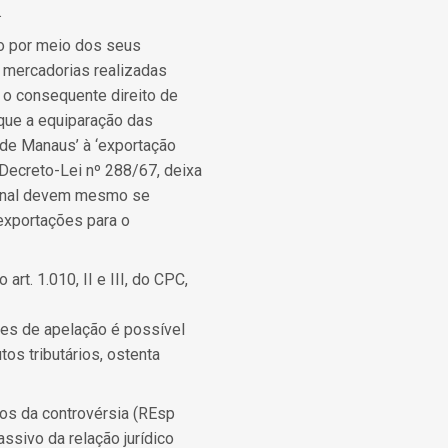
.
to por meio dos seus
e mercadorias realizadas
o consequente direito de
que a equiparação das
 de Manaus’ à ‘exportação
o Decreto-Lei nº 288/67, deixa
cional devem mesmo se
exportações para o
rt. 1.010, II e III, do CPC,
zões de apelação é possível
os tributários, ostenta
os da controvérsia (REsp
assivo da relação jurídico