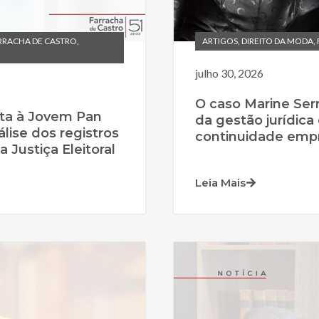
RRACHA DE CASTRO
,
ARTIGOS
,
DIREITO DA MODA
,
julho 30, 2026
O caso Marine Serr
ta à Jovem Pan
da gestão jurídica 
álise dos registros
continuidade empr
 Justiça Eleitoral
Leia Mais