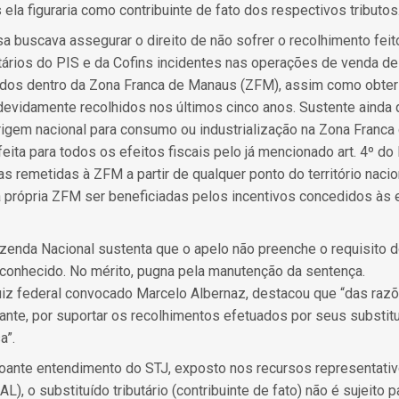
ela figuraria como contribuinte de fato dos respectivos tributos
 buscava assegurar o direito de não sofrer o recolhimento fei
utários do PIS e da Cofins incidentes nas operações de venda d
ados dentro da Zona Franca de Manaus (ZFM), assim como obter 
evidamente recolhidos nos últimos cinco anos. Sustente ainda 
igem nacional para consumo ou industrialização na Zona Franca
 feita para todos os efeitos fiscais pelo já mencionado art. 4º d
as remetidas à ZFM a partir de qualquer ponto do território na
a própria ZFM ser beneficiadas pelos incentivos concedidos às 
enda Nacional sustenta que o apelo não preenche o requisito do a
 conhecido. No mérito, pugna pela manutenção da sentença.
r juiz federal convocado Marcelo Albernaz, destacou que “das ra
rante, por suportar os recolhimentos efetuados por seus substitut
a”.
oante entendimento do STJ, exposto nos recursos representativ
, o substituído tributário (contribuinte de fato) não é sujeito p