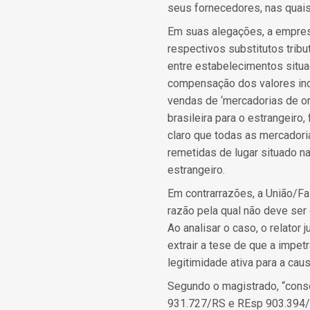
seus fornecedores, nas quais 
Em suas alegações, a empresa
respectivos substitutos trib
entre estabelecimentos situ
compensação dos valores ind
vendas de ‘mercadorias de or
brasileira para o estrangeiro,
claro que todas as mercadori
remetidas de lugar situado n
estrangeiro.
Em contrarrazões, a União/Faz
razão pela qual não deve ser
Ao analisar o caso, o relato
extrair a tese de que a impet
legitimidade ativa para a caus
Segundo o magistrado, “cons
931.727/RS e REsp 903.394/AL)