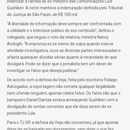
indenizar a família do ex-ministro das Comunicações Luiz
Gushiken. A corte manteve a indenização definida pelo Tribunal
de Justiça de São Paulo, de R$ 100 mil.
“A liberdade de informação deve sempre ser confrontada com
a utilidade e o interesse público do seu conteúdo”, definiu o
colegiado, que seguiu o voto da relatora, ministra Nancy
Andrighi. “A imprensa só se exime de culpa quando exerce
atividade investigativa, ouve as diversas partes interessadas e
afasta quaisquer dúvidas sérias quanto à veracidade do que
divulgará. Pode-se dizer que o jornalista tem um dever de
investigar os fatos que deseja publicar.”
De acordo com a defesa da Veja, feita pelo escritório Fidalgo
Advogados, a reportagem não comete qualquer ilegalidade
nem ofende ninguém, apenas relata fatos. Os fatos são que o
banqueiro Daniel Dantas estava ameaçando Gushiken com a
divulgação de contas correntes que ele dizia serem do ex-
presidente Lula.
Para o TJ-SP, a defesa da Veja não convenceu, já que apenas
disse ter se baseado em documentos, sem dizer o que fez