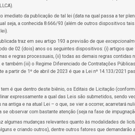
(LLCA).
o imediato da publicação de tal lei (data na qual passa a ter plen
 qual seja, a conhecida 8.666/93 (além de outros dispositivos ta
ei).
publicada traz em seu artigo 193 a previsão de que
excepcional
do de 02 (dois) anos os seguintes dispositivos: (i) artigos qu
nas e regras processuais, (ii) todas as demais regras contidas 
 e também (iii) o Regime Diferenciado de Contratações Públicas 
 a partir de 1º de abril de 2023 é que a Lei nº 14.133/2021 pas
em é que dentro deste biênio, os Editais de Licitação (confor
clinar expressamente a qual das Leis são submetidos, sendo ve
 antiga e na atual Lei – o que, se vier a ocorrer, acarretará n
o, a se observar com bastante atenção (seja na fase de impugnação
raz algumas mudanças relevantes quanto às modalidades de lici
lguns e criando outros), dentre outros fatores que demandarão 