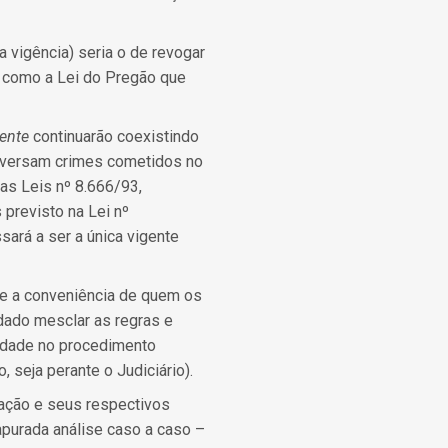
a vigência) seria o de revogar
is como a Lei do Pregão que
mente
continuarão coexistindo
e versam crimes cometidos no
nas Leis nº 8.666/93,
previsto na Lei nº
sará a ser a única vigente
me a conveniência de quem os
dado mesclar as regras e
ulidade no procedimento
, seja perante o Judiciário).
tação e seus respectivos
apurada análise caso a caso –