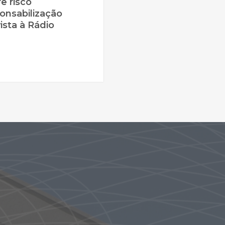
re risco
onsabilização
ista à Rádio