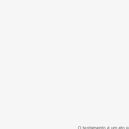
O testamento é um ato jurí