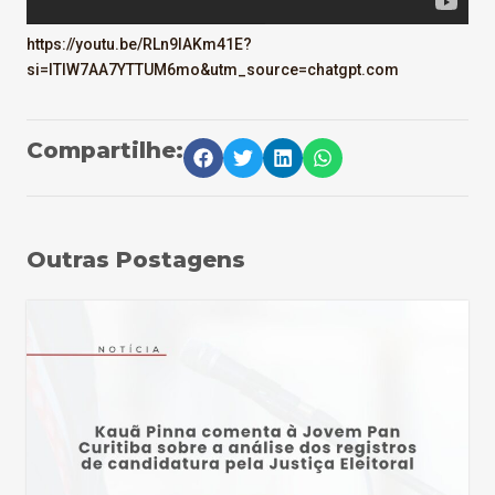
https://youtu.be/RLn9lAKm41E?
si=lTlW7AA7YTTUM6mo&utm_source=chatgpt.com
Compartilhe:
Outras Postagens