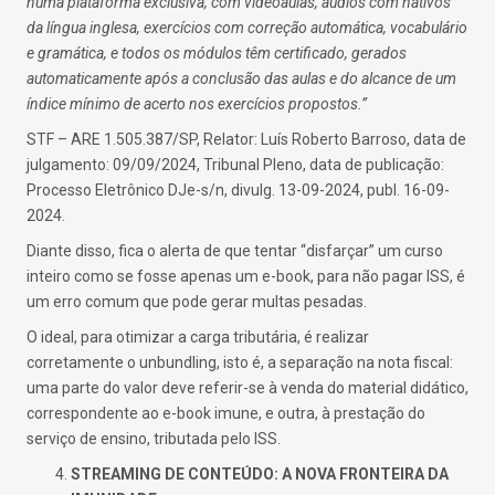
numa plataforma exclusiva, com videoaulas, áudios com nativos
da língua inglesa, exercícios com correção automática, vocabulário
e gramática, e todos os módulos têm certificado, gerados
automaticamente após a conclusão das aulas e do alcance de um
índice mínimo de acerto nos exercícios propostos.”
STF – ARE 1.505.387/SP, Relator: Luís Roberto Barroso, data de
julgamento: 09/09/2024, Tribunal Pleno, data de publicação:
Processo Eletrônico DJe-s/n, divulg. 13-09-2024, publ. 16-09-
2024.
Diante disso, fica o alerta de que tentar “disfarçar” um curso
inteiro como se fosse apenas um e-book, para não pagar ISS, é
um erro comum que pode gerar multas pesadas.
O ideal, para otimizar a carga tributária, é realizar
corretamente o unbundling, isto é, a separação na nota fiscal:
uma parte do valor deve referir-se à venda do material didático,
correspondente ao e-book imune, e outra, à prestação do
serviço de ensino, tributada pelo ISS.
STREAMING DE CONTEÚDO: A NOVA FRONTEIRA DA