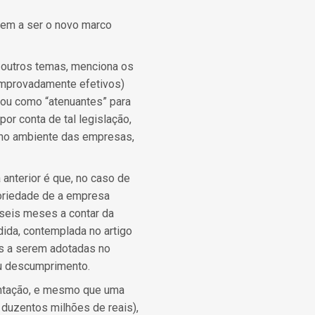
vem a ser o novo marco
s outros temas, menciona os
omprovadamente efetivos)
ou como “atenuantes” para
or conta de tal legislação,
e no ambiente das empresas,
 anterior é que, no caso de
atoriedade de a empresa
 seis meses a contar da
dida, contemplada no artigo
as a serem adotadas no
eu descumprimento.
entação, e mesmo que uma
 duzentos milhões de reais),