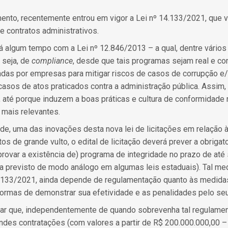
ento, recentemente entrou em vigor a Lei nº 14.133/2021, que 
 e contratos administrativos.
á algum tempo com a Lei nº 12.846/2013 – a qual, dentre vário
 seja, de
compliance
, desde que tais programas sejam real e c
as por empresas para mitigar riscos de casos de corrupção e/
asos de atos praticados contra a administração pública. Assim, p
, até porque induzem a boas práticas e cultura de conformidad
 mais relevantes.
ade, uma das inovações desta nova lei de licitações em relação à
os de grande vulto, o edital de licitação deverá prever a obrig
provar a existência de) programa de integridade no prazo de até
 era previsto de modo análogo em algumas leis estaduais). Tal me
 14.133/2021, ainda depende de regulamentação quanto às medid
 formas de demonstrar sua efetividade e as penalidades pelo s
ar que, independentemente de quando sobrevenha tal regulam
ndes contratações (com valores a partir de R$ 200.000.000,00 –