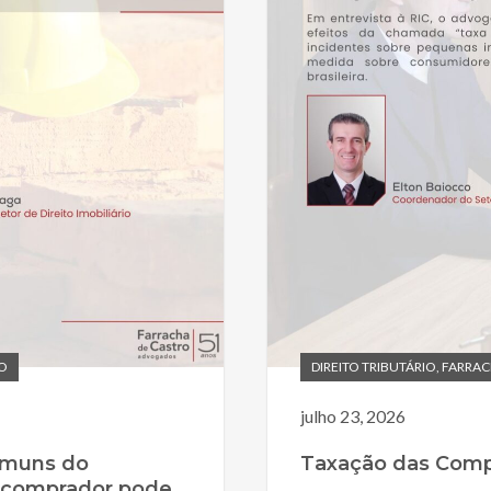
IO
DIREITO TRIBUTÁRIO
,
FARRAC
julho 23, 2026
omuns do
Taxação das Compr
 comprador pode