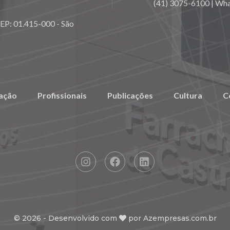
(41) 3075-6100 | Wh
CEP: 01.415-000 - São
ação
Profissionais
Publicações
Cultura
C
©
2026
- Desenvolvido com
por
Azempresas.com.br