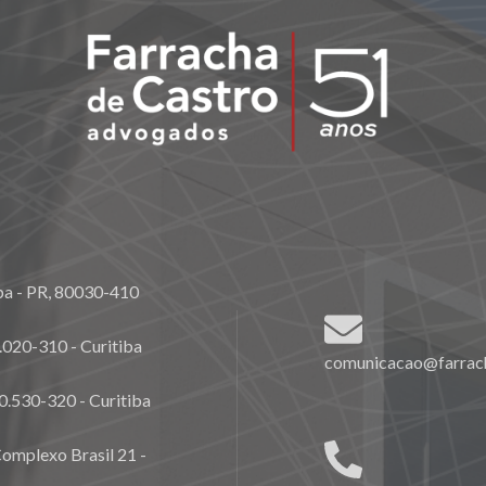
ba - PR, 80030-410
020-310 - Curitiba
comunicacao@farrach
0.530-320 - Curitiba
omplexo Brasil 21 -