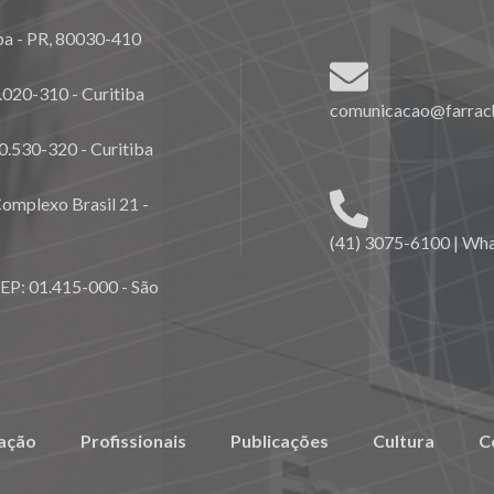
ba - PR, 80030-410
020-310 - Curitiba
comunicacao@farrach
0.530-320 - Curitiba
omplexo Brasil 21 -
(41) 3075-6100 | Wh
CEP: 01.415-000 - São
ação
Profissionais
Publicações
Cultura
C