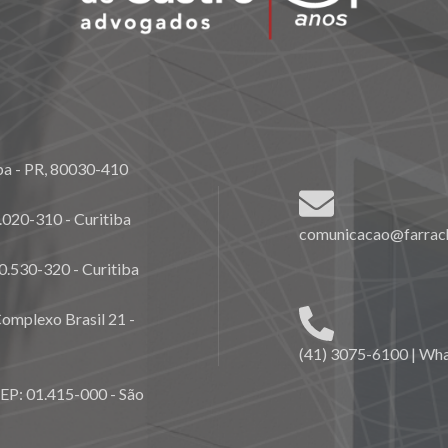
ba - PR, 80030-410
020-310 - Curitiba
comunicacao@farrach
0.530-320 - Curitiba
omplexo Brasil 21 -
(41) 3075-6100 | Wh
CEP: 01.415-000 - São