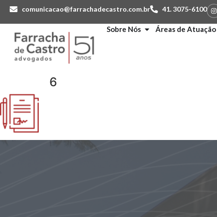
comunicacao@farrachadecastro.com.br
41. 3075-6100
Sobre Nós
Áreas de Atuação
6