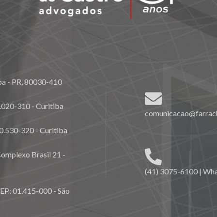
ba - PR, 80030-410
020-310 - Curitiba
comunicacao@farrach
0.530-320 - Curitiba
omplexo Brasil 21 -
(41) 3075-6100 | Wh
CEP: 01.415-000 - São