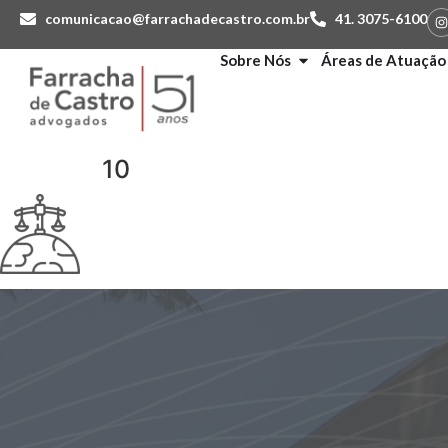
comunicacao@farrachadecastro.com.br
41. 3075-6100
Sobre Nós
Áreas de Atuação
10