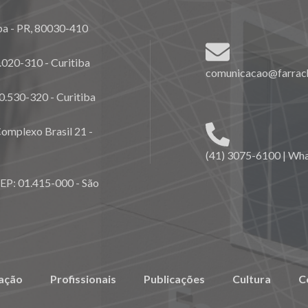
ba - PR, 80030-410
020-310 - Curitiba
comunicacao@farrach
0.530-320 - Curitiba
omplexo Brasil 21 -
(41) 3075-6100 | Wh
CEP: 01.415-000 - São
ação
Profissionais
Publicações
Cultura
C