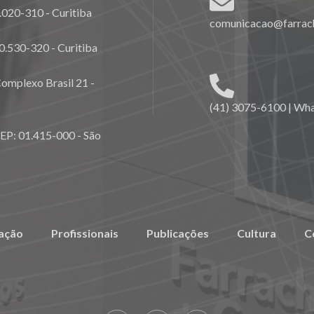
020-310 - Curitiba
comunicacao@farrach
0.530-320 - Curitiba
omplexo Brasil 21 -
(41) 3075-6100 | Wh
CEP: 01.415-000 - São
ação
Profissionais
Publicações
Cultura
C