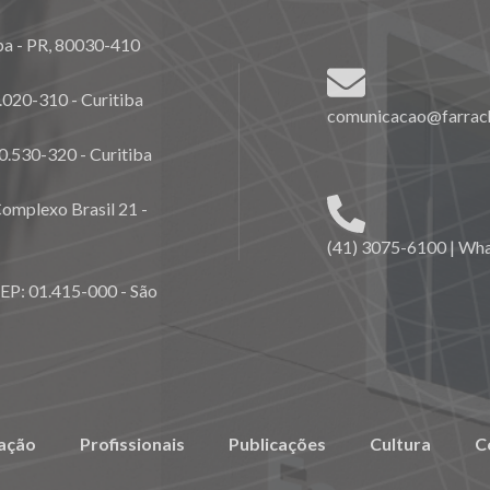
ba - PR, 80030-410
020-310 - Curitiba
comunicacao@farrach
0.530-320 - Curitiba
omplexo Brasil 21 -
(41) 3075-6100 | Wh
CEP: 01.415-000 - São
ação
Profissionais
Publicações
Cultura
C