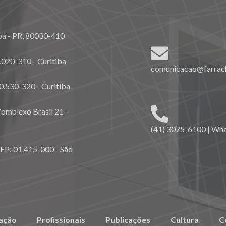
ba - PR, 80030-410
020-310 - Curitiba
comunicacao@farrach
0.530-320 - Curitiba
omplexo Brasil 21 -
(41) 3075-6100 | Wh
CEP: 01.415-000 - São
ação
Profissionais
Publicações
Cultura
C