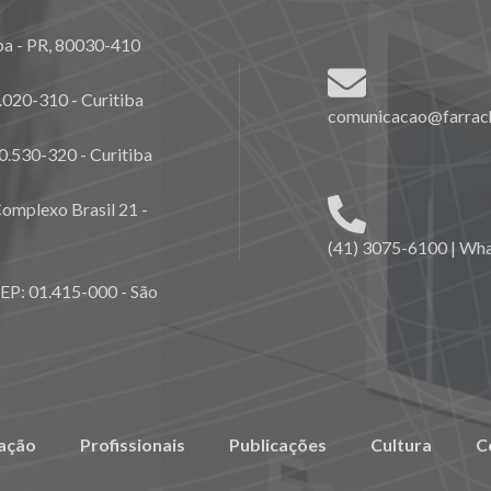
ba - PR, 80030-410
020-310 - Curitiba
comunicacao@farrach
0.530-320 - Curitiba
omplexo Brasil 21 -
(41) 3075-6100 | Wh
CEP: 01.415-000 - São
ação
Profissionais
Publicações
Cultura
C