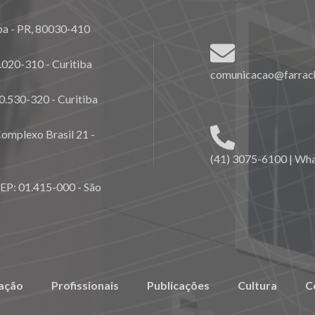
ba - PR, 80030-410
020-310 - Curitiba
comunicacao@farrach
0.530-320 - Curitiba
omplexo Brasil 21 -
(41) 3075-6100 | Wh
CEP: 01.415-000 - São
ação
Profissionais
Publicações
Cultura
C