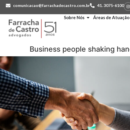
comunicacao@farrachadecastro.com.br
41. 3075-6100
Sobre Nós
Áreas de Atuação
Business people shaking han