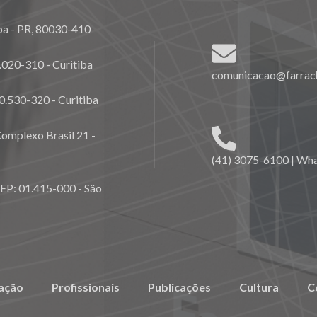
ba - PR, 80030-410
020-310 - Curitiba
comunicacao@farrach
0.530-320 - Curitiba
omplexo Brasil 21 -
(41) 3075-6100 | Wh
CEP: 01.415-000 - São
ação
Profissionais
Publicações
Cultura
C