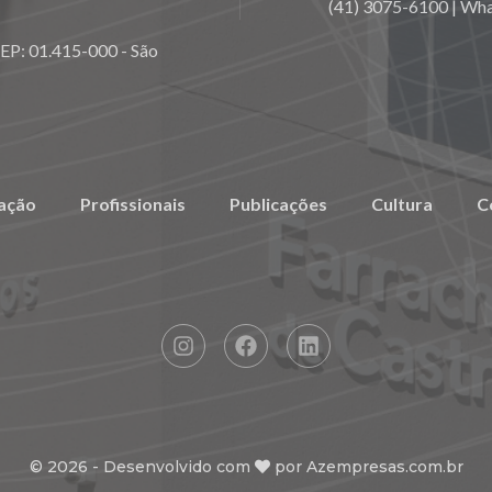
(41) 3075-6100 | Wh
CEP: 01.415-000 - São
ação
Profissionais
Publicações
Cultura
C
©
2026
- Desenvolvido com
por
Azempresas.com.br