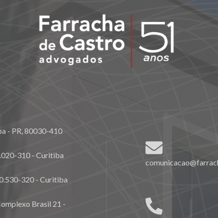
ba - PR, 80030-410
020-310 - Curitiba
comunicacao@farrach
0.530-320 - Curitiba
omplexo Brasil 21 -