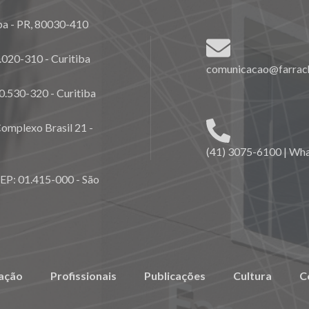
ba - PR, 80030-410
020-310 - Curitiba
comunicacao@farrach
0.530-320 - Curitiba
omplexo Brasil 21 -
(41) 3075-6100 | Wh
CEP: 01.415-000 - São
ação
Profissionais
Publicações
Cultura
C