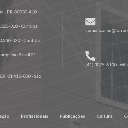
ba - PR, 80030-410
020-310 - Curitiba
comunicacao@farrach
0.530-320 - Curitiba
omplexo Brasil 21 -
(41) 3075-6100 | Wh
CEP: 01.415-000 - São
ação
Profissionais
Publicações
Cultura
C