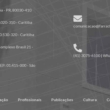
ba - PR, 80030-410
020-310 - Curitiba
comunicacao@farrach
0.530-320 - Curitiba
omplexo Brasil 21 -
(41) 3075-6100 | Wh
CEP: 01.415-000 - São
ação
Profissionais
Publicações
Cultura
C