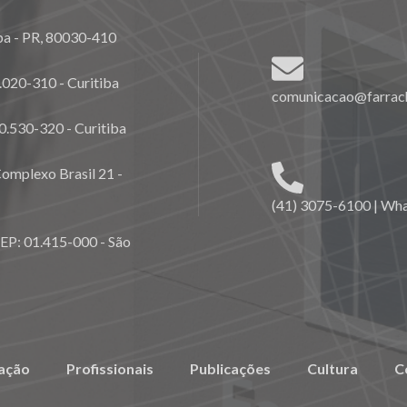
ba - PR, 80030-410
020-310 - Curitiba
comunicacao@farrach
0.530-320 - Curitiba
omplexo Brasil 21 -
(41) 3075-6100 | Wh
CEP: 01.415-000 - São
ação
Profissionais
Publicações
Cultura
C